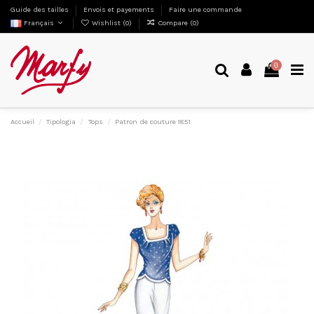
Guide des tailles
Envois et payements
Faire une commande
Français
Wishlist (
0
)
Compare (
0
)
0
Accueil
Tipologia
Tops
Patron de couture 1851