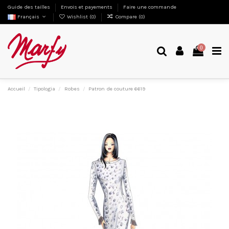
Guide des tailles
Envois et payements
Faire une commande
Français
Wishlist (
0
)
Compare (
0
)
0
Accueil
Tipologia
Robes
Patron de couture 6619