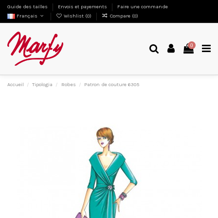
Guide des tailles
Envois et payements
Faire une commande
Français
Wishlist (
0
)
Compare (
0
)
0
Accueil
Tipologia
Robes
Patron de couture 6305