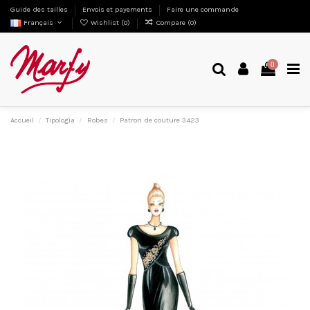
Guide des tailles
Envois et payements
Faire une commande
Français
Wishlist (
0
)
Compare (
0
)
0
Accueil
Tipologia
Robes
Patron de couture 3423