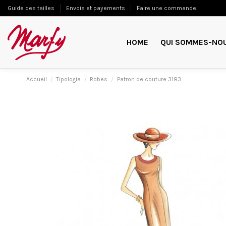
Guide des tailles
Envois et payements
Faire une commande
HOME
QUI SOMMES-NO
Accueil
Tipologia
Robes
Patron de couture 3183