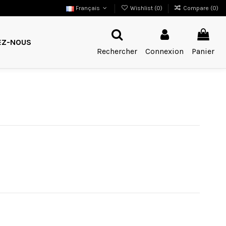
Français
Wishlist (
0
)
Compare (
0
)
EZ-NOUS
Rechercher
Connexion
Panier