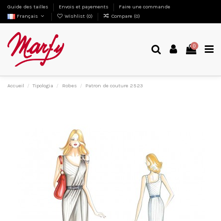
Guide des tailles
Envois et payements
Faire une commande
Français
Wishlist (
0
)
Compare (
0
)
0
Accueil
Tipologia
Robes
Patron de couture 2523