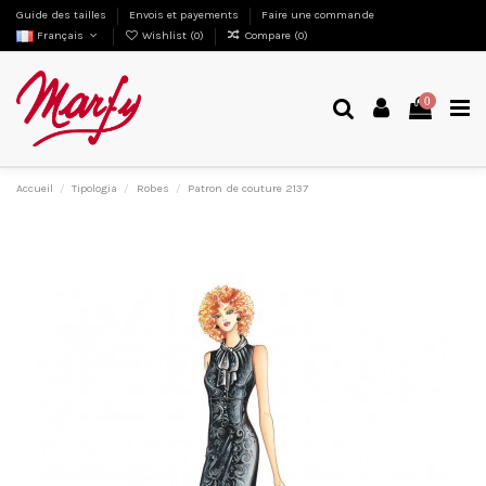
Guide des tailles
Envois et payements
Faire une commande
Français
Wishlist (
0
)
Compare (
0
)
0
Accueil
Tipologia
Robes
Patron de couture 2137