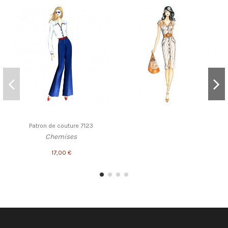
Patron de couture 7123
Chemises
17,00 €