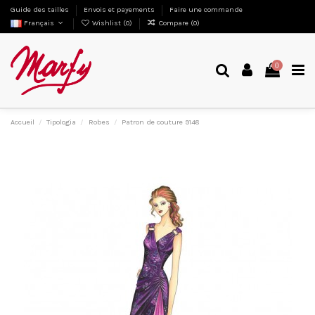
Guide des tailles
Envois et payements
Faire une commande
Français
Wishlist (
0
)
Compare (
0
)
0
Accueil
Tipologia
Robes
Patron de couture 9148