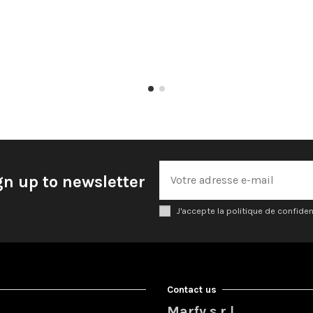
gn up to newsletter
J'accepte la politique de confiden
Contact us
Marfy s.r.l.