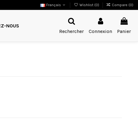
Français
Wishlist (
0
)
Compare (
0
)
EZ-NOUS
Rechercher
Connexion
Panier