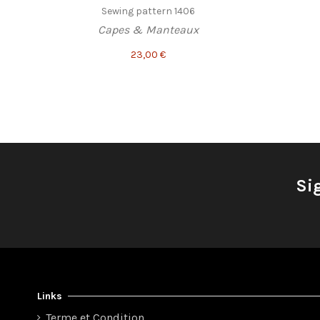
Sewing pattern 1406
Capes & Manteaux
23,00 €
Si
Links
Terme et Condition