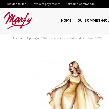
Guide des tailles
Envois et payements
Faire une commande
HOME
QUI SOMMES-NO
Accueil
Tipologia
Robes de soirée
Patron de couture 8070