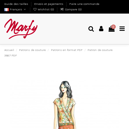
Guide des tailles
Envois et payements
Faire une commande
Français
Wishlist (
0
)
Compare (
0
)
0
Accueil
Patrons de couture
Patrons en format PDF
Patron de couture
3867 PDF