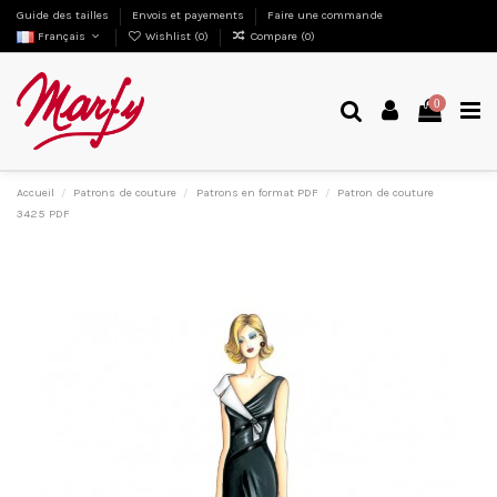
Guide des tailles
Envois et payements
Faire une commande
Français
Wishlist (
0
)
Compare (
0
)
0
Accueil
Patrons de couture
Patrons en format PDF
Patron de couture
3425 PDF