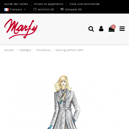
Guide des tailles
Envois et payements
Faire une commande
Français
Wishlist (
0
)
Compare (
0
)
0
Accueil
Tipologia
Manteaux
Sewing pattern 1005