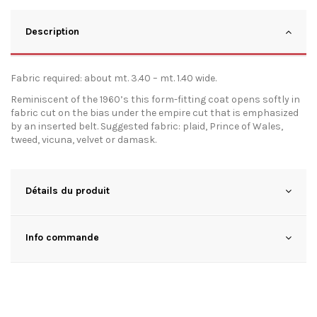
Description
Fabric required: about mt. 3.40 – mt. 1.40 wide.
Reminiscent of the 1960’s this form-fitting coat opens softly in
fabric cut on the bias under the empire cut that is emphasized
by an inserted belt. Suggested fabric: plaid, Prince of Wales,
tweed, vicuna, velvet or damask.
Détails du produit
Info commande