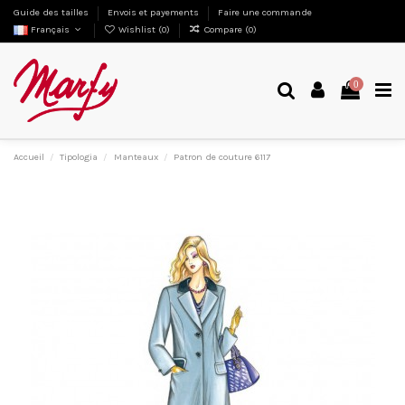
Guide des tailles
Envois et payements
Faire une commande
Français
Wishlist (
0
)
Compare (
0
)
0
Accueil
Tipologia
Manteaux
Patron de couture 6117