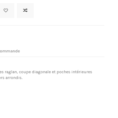
 commande
.
s raglan, coupe diagonale et poches intérieures
ers arrondis.