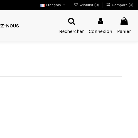
Français
Wishlist (
0
)
Compare (
0
)
EZ-NOUS
Rechercher
Connexion
Panier