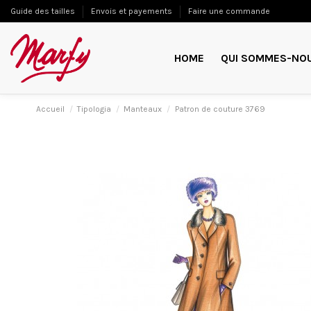
Guide des tailles
Envois et payements
Faire une commande
HOME
QUI SOMMES-NO
Accueil
Tipologia
Manteaux
Patron de couture 3769