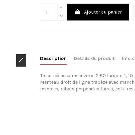
Ajouter au panier
Description
Détails du produit
Info
Tissu nécessaire: environ 2,80 largeur 1,40
Manteau droit de ligne trapèze avec manche
insérées, rabats perpendiculaires, col à rev