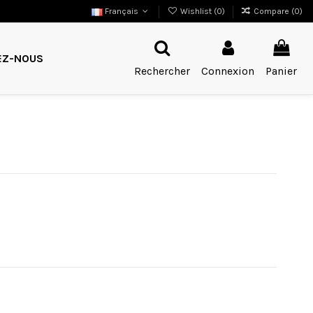
Français
Wishlist (
0
)
Compare (
0
)
EZ-NOUS
Rechercher
Connexion
Panier