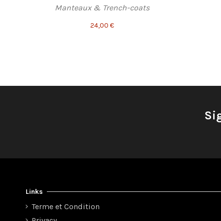
Manteaux & Trench-coats
24,00 €
Si
Links
Terme et Condition
Privacy