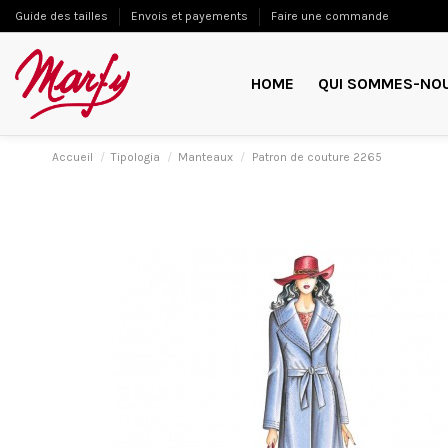
Guide des tailles
Envois et payements
Faire une commande
HOME
QUI SOMMES-NO
Accueil
Tipologia
Manteaux
Patron de couture 2265