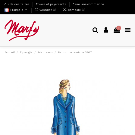
Guide des tailles
Envois et payements
Faire une commande
Français
Wishlist (
0
)
Compare (
0
)
0
Accueil
Tipologia
Manteaux
Patron de couture 3767