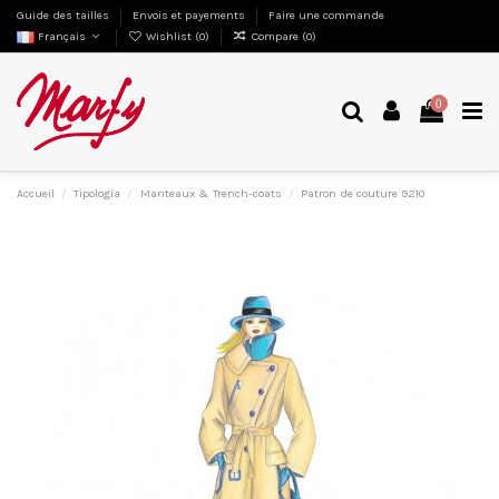
Guide des tailles
Envois et payements
Faire une commande
Français
Wishlist (
0
)
Compare (
0
)
0
Accueil
Tipologia
Manteaux & Trench-coats
Patron de couture 9210