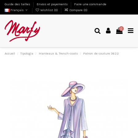
Guide des tailles
Envois et payements
Faire une commande
Français
Wishlist (
0
)
Compare (
0
)
0
Accueil
Tipologia
Manteaux & Trench-coats
Patron de couture 3622