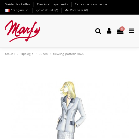
Guide des tailles
Envois et payements
Faire une commande
Français
Wishlist (
0
)
Compare (
0
)
0
Accueil
Tipologia
Jupes
Sewing pattern 1045