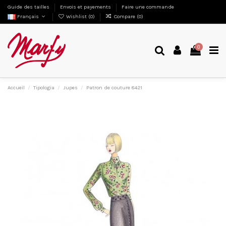
Guide des tailles
Envois et payements
Faire une commande
Français
Wishlist (
0
)
Compare (
0
)
0
Accueil
Tipologia
Jupes
Patron de couture 8421