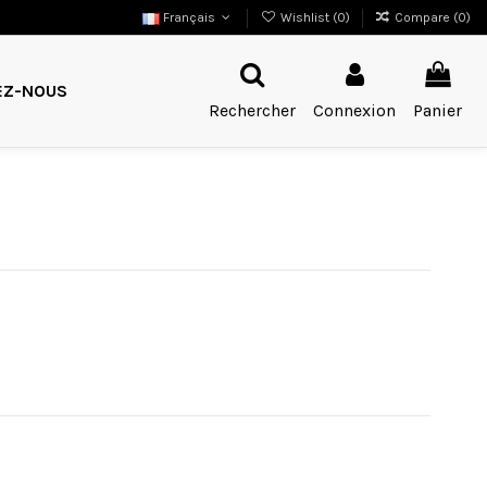
Français
Wishlist (
0
)
Compare (
0
)
EZ-NOUS
Rechercher
Connexion
Panier