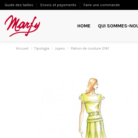
Guide des tailles
Envois et payements
Faire une commande
HOME
QUI SOMMES-NO
Accueil
Tipologia
Jupes
Patron de couture 2161