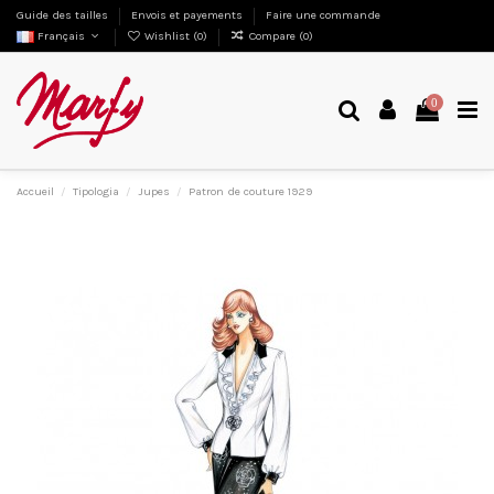
Guide des tailles
Envois et payements
Faire une commande
Français
Wishlist (
0
)
Compare (
0
)
0
Accueil
Tipologia
Jupes
Patron de couture 1929