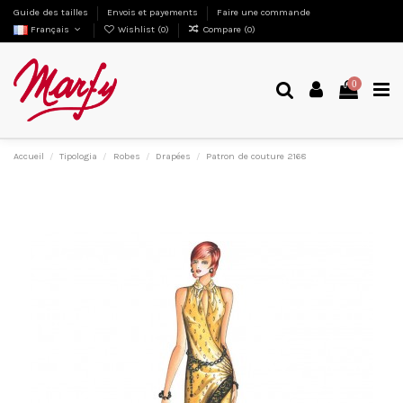
Guide des tailles
Envois et payements
Faire une commande
Français
Wishlist (
0
)
Compare (
0
)
0
Accueil
Tipologia
Robes
Drapées
Patron de couture 2168