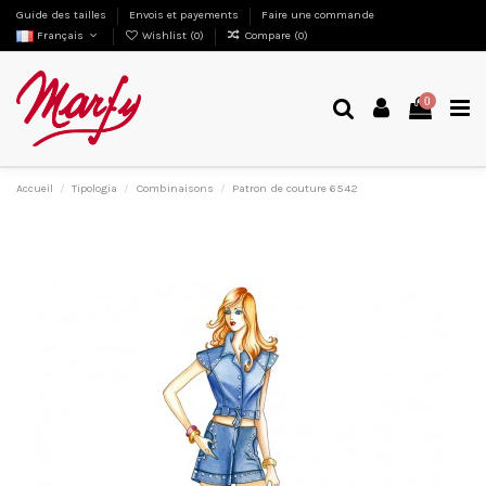
Guide des tailles
Envois et payements
Faire une commande
Français
Wishlist (
0
)
Compare (
0
)
0
Accueil
Tipologia
Combinaisons
Patron de couture 6542