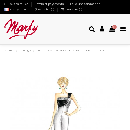
Guide des tailles
Envois et payements
Faire une commande
Français
Wishlist (
0
)
Compare (
0
)
0
Accueil
Tipologia
Combinaisons-pantalon
Patron de couture 3139