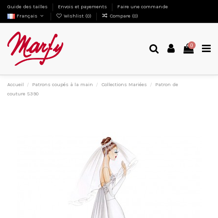
Guide des tailles
Envois et payements
Faire une commande
Français
Wishlist (
0
)
Compare (
0
)
0
Accueil
Patrons coupés à la main
Collections Mariées
Patron de
couture S390