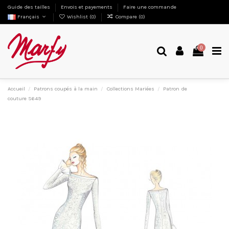
Guide des tailles
Envois et payements
Faire une commande
Français
Wishlist (
0
)
Compare (
0
)
0
Accueil
Patrons coupés à la main
Collections Mariées
Patron de
couture S649