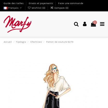
Guide des tailles
Envois et payements
Faire une commande
Français
Wishlist (
0
)
Compare (
0
)
0
Accueil
Tipologia
Chemises
Patron de couture 8279