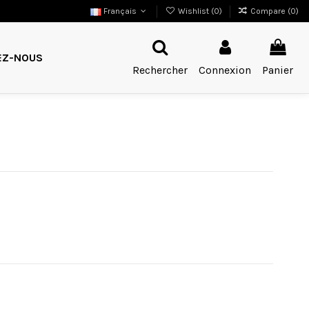
Français
Wishlist (
0
)
Compare (
0
)
EZ-NOUS
Rechercher
Connexion
Panier