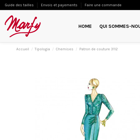
Guide des tailles
Envois et payements
Faire une commande
HOME
QUI SOMMES-NO
Accueil
Tipologia
Chemises
Patron de couture 3112