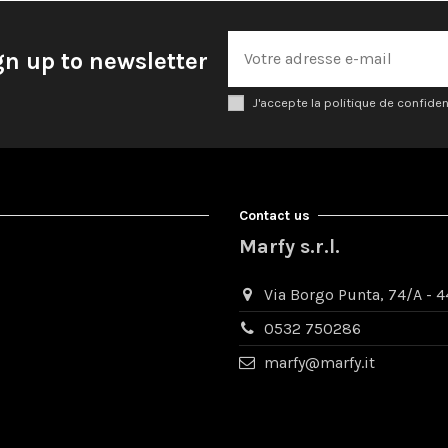
gn up to newsletter
J'accepte la politique de confiden
Contact us
Marfy s.r.l.
Via Borgo Punta, 74/A - 44
0532 750286
marfy@marfy.it