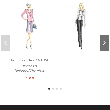
Patron de couture 0348 PDF
Blouses &
Tuniques/Chemises
7,50 €