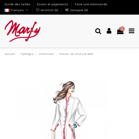
Guide des tailles
Envois et payements
Faire une commande
Français
Wishlist (
0
)
Compare (
0
)
0
Accueil
Tipologia
Chemises
Patron de couture 1683