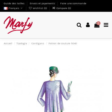
Guide des tailles
Envois et payements
Faire une commande
Français
Wishlist (
0
)
Compare (
0
)
0
Accueil
Tipologia
Cardigans
Patron de couture 5040