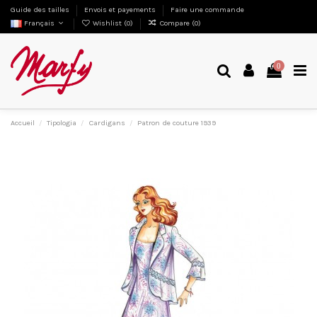
Guide des tailles
Envois et payements
Faire une commande
Français
Wishlist (
0
)
Compare (
0
)
0
Accueil
Tipologia
Cardigans
Patron de couture 1939