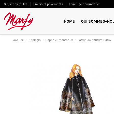
Guide des tailles
Envois et payements
Faire une commande
HOME
QUI SOMMES-NO
Accueil
Tipologia
Capes & Manteaux
Patron de couture 8405