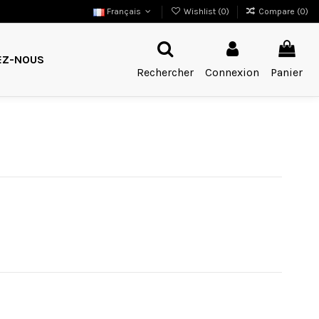
Français
Wishlist (
0
)
Compare (
0
)
EZ-NOUS
Rechercher
Connexion
Panier