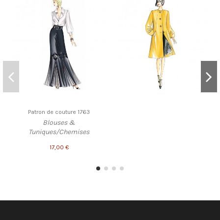
Patron de couture 1763
Blouses &
Tuniques/Chemises
17,00 €