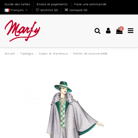
Guide des tailles
Envois et payements
Faire une commande
Français
Wishlist (
0
)
Compare (
0
)
0
Accueil
Tipologia
Capes & Manteaux
Patron de couture 8406