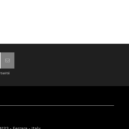
tialité
123 - Ferrara - Italy