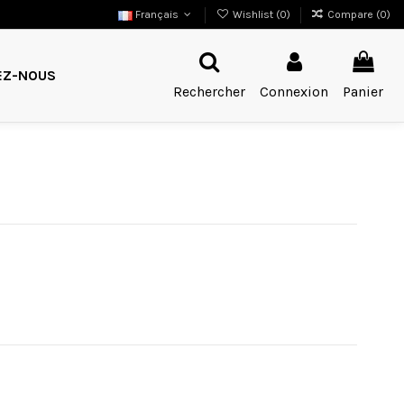
Français
Wishlist (
0
)
Compare (
0
)
EZ-NOUS
Rechercher
Connexion
Panier