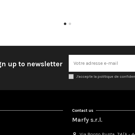
gn up to newsletter
J'accepte la politique de confiden
Contact us
Marfy s.r.l.
Via Borgo Punta, 74/A - 44