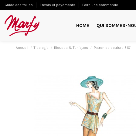
Guide des tailles
Envois et payements
Faire une commande
HOME
QUI SOMMES-NO
Accueil
Tipologia
Blouses & Tuniques
Patron de couture 5101