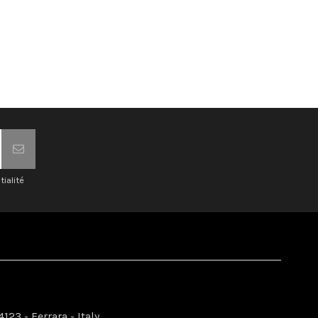
tialité
123 - Ferrara - Italy