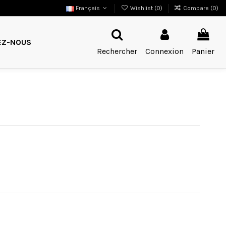
Français
Wishlist (
0
)
Compare (
0
)
EZ-NOUS
Rechercher
Connexion
Panier