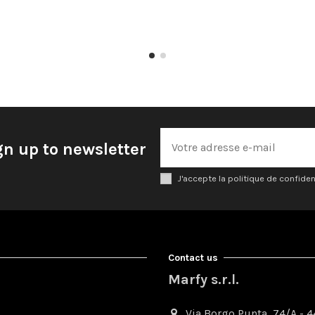
gn up to newsletter
J'accepte la politique de confiden
Contact us
Marfy s.r.l.
Via Borgo Punta, 74/A - 44