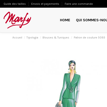
Guide des tailles
Envois et payements
Faire une commande
HOME
QUI SOMMES-NO
Accueil
Tipologia
Blouses & Tuniques
Patron de couture 5093