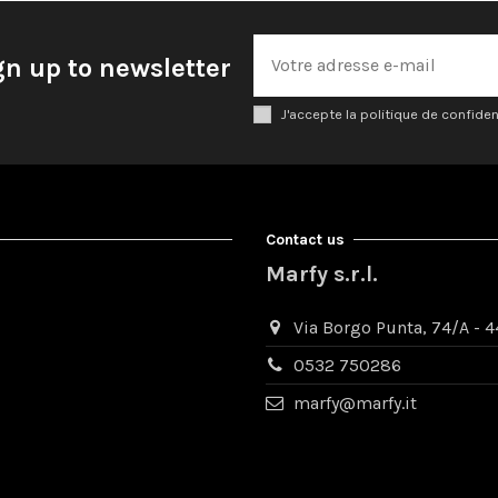
gn up to newsletter
J'accepte la politique de confiden
Contact us
Marfy s.r.l.
Via Borgo Punta, 74/A - 44
0532 750286
marfy@marfy.it