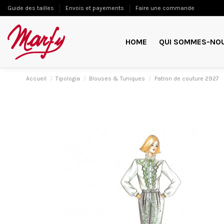
Guide des tailles
Envois et payements
Faire une commande
HOME
QUI SOMMES-NO
Accueil
Tipologia
Blouses & Tuniques
Patron de couture 2927