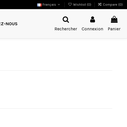
Français
Wishlist (
0
)
Compare (
0
)
EZ-NOUS
Rechercher
Connexion
Panier