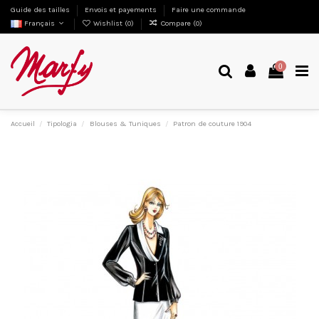
Guide des tailles
Envois et payements
Faire une commande
Français
Wishlist (
0
)
Compare (
0
)
0
Accueil
Tipologia
Blouses & Tuniques
Patron de couture 1904