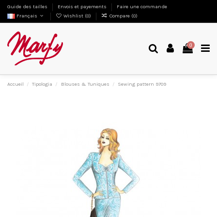
Guide des tailles
Envois et payements
Faire une commande
Français
Wishlist (
0
)
Compare (
0
)
0
Accueil
Tipologia
Blouses & Tuniques
Sewing pattern 9709