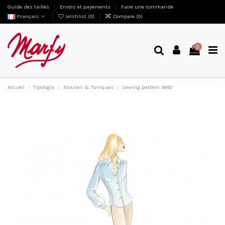
Guide des tailles
Envois et payements
Faire une commande
Français
Wishlist (
0
)
Compare (
0
)
0
Accueil
Tipologia
Blouses & Tuniques
Sewing pattern 9680