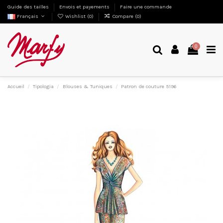
Guide des tailles
Envois et payements
Faire une commande
Français
Wishlist (
0
)
Compare (
0
)
0
Accueil
Tipologia
Blouses & Tuniques
Patron de couture 5196