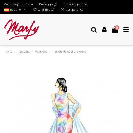
Cómo elegir su talla
Envío y pago
Hacer un pedido
Español
Wishlist (
0
)
Compare (
0
)
0
Inicio
Tipologia
Vestidos
Patrón de costura 6948