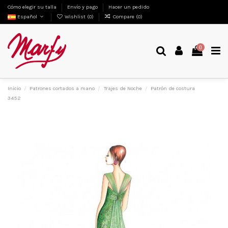
Cómo elegir su talla
Envío y pago
Hacer un pedido
Español
Wishlist (
0
)
Compare (
0
)
0
Inicio
Patrones cortados a mano
Trajes de Noche
Patrón de costura
3452