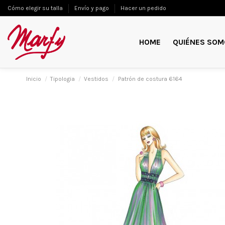
Cómo elegir su talla
Envío y pago
Hacer un pedido
HOME
QUIÉNES SOM
Inicio
Tipologia
Vestidos
Patrón de costura 6164