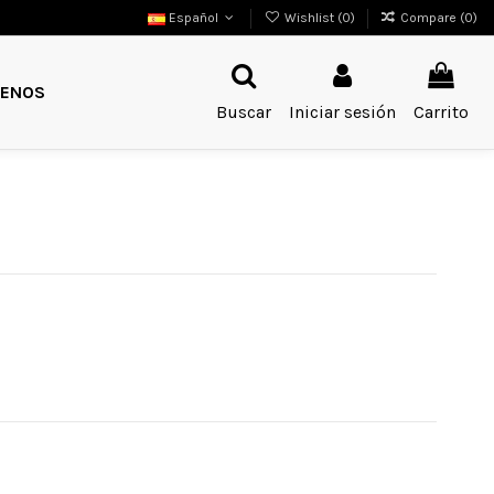
Español
Wishlist (
0
)
Compare (
0
)
ENOS
Buscar
Iniciar sesión
Carrito