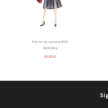
Patrón de costura 8521
Vestidos
22,00 €
Si