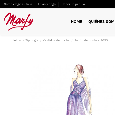
Cómo elegir su talla
Envío y pago
Hacer un pedido
HOME
QUIÉNES SOM
Inicio
Tipologia
Vestidos de noche
Patrón de costura 2635