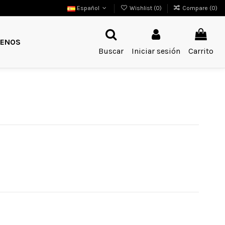
Español
Wishlist (
0
)
Compare (
0
)
ENOS
Buscar
Iniciar sesión
Carrito