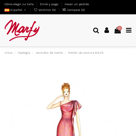
Cómo elegir su talla
Envío y pago
Hacer un pedido
Español
Wishlist (
0
)
Compare (
0
)
0
Inicio
Tipologia
Vestidos de noche
Patrón de costura 6529