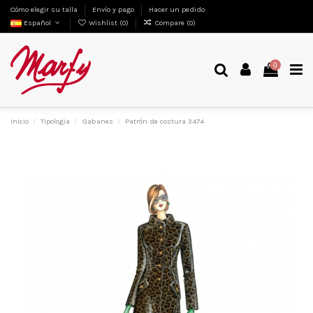
Cómo elegir su talla
Envío y pago
Hacer un pedido
Español
Wishlist (
0
)
Compare (
0
)
0
Inicio
Tipologia
Gabanes
Patrón de costura 3474