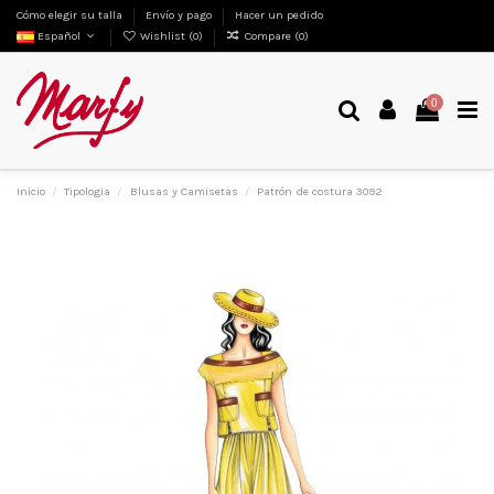
Cómo elegir su talla
Envío y pago
Hacer un pedido
Español
Wishlist (
0
)
Compare (
0
)
0
Inicio
Tipologia
Blusas y Camisetas
Patrón de costura 3092