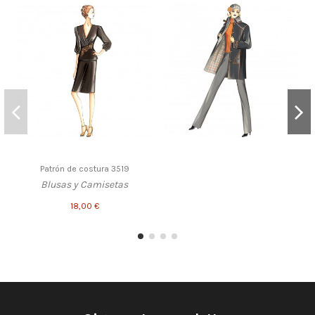
Patrón de costura 3519
Blusas y Camisetas
18,00 €