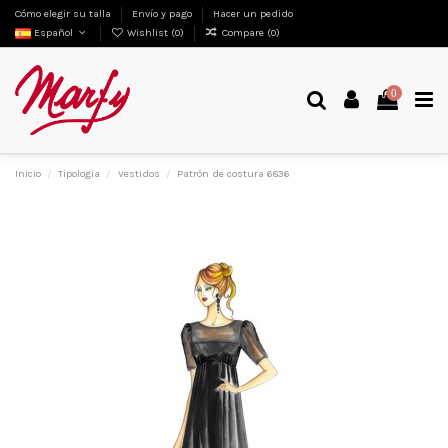
Cómo elegir su talla
Envío y pago
Hacer un pedido
Español
Wishlist (
0
)
Compare (
0
)
0
Inicio
Tipologia
Vestidos
Patrón de costura 6836