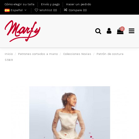
Cómo elegir su talla
Envío y pago
Hacer un pedido
Español
Wishlist (
0
)
Compare (
0
)
0
Inicio
Patrones cortados a mano
Colecciones Novias
Patrón de costura
S569